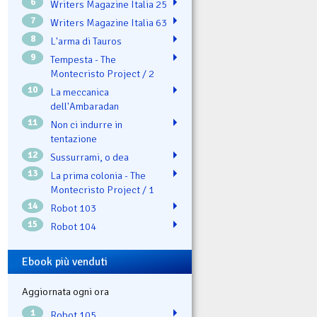
6
Writers Magazine Italia 25
7
Writers Magazine Italia 63
8
L'arma di Tauros
9
Tempesta - The
Montecristo Project / 2
10
La meccanica
dell'Ambaradan
11
Non ci indurre in
tentazione
12
Sussurrami, o dea
13
La prima colonia - The
Montecristo Project / 1
14
Robot 103
15
Robot 104
Ebook più venduti
Aggiornata ogni ora
1
Robot 105