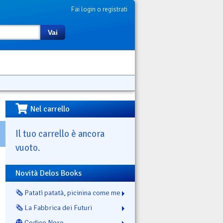
Fai login o registrati
Vai
Nel carrello
Il tuo carrello è ancora
vuoto.
Novità Delos Books
🗞️ Patatì patatà, picinina come me
🗞️ La Fabbrica dei Futuri
👻 Codice Nero