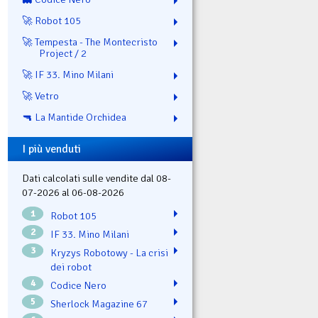
🚀 Robot 105
🚀 Tempesta - The Montecristo
Project / 2
🚀 IF 33. Mino Milani
🚀 Vetro
🔫 La Mantide Orchidea
I più venduti
Dati calcolati sulle vendite dal 08-
07-2026 al 06-08-2026
1
Robot 105
2
IF 33. Mino Milani
3
Kryzys Robotowy - La crisi
dei robot
4
Codice Nero
5
Sherlock Magazine 67