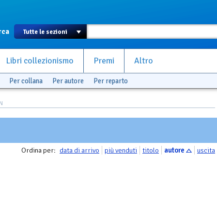
rca
Libri collezionismo
Premi
Altro
Per collana
Per autore
Per reparto
IN
Ordina per:
data di arrivo
più venduti
titolo
autore
uscita