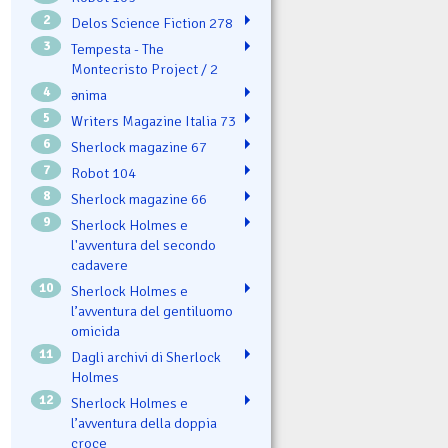
2
Delos Science Fiction 278
3
Tempesta - The
Montecristo Project / 2
4
ənima
5
Writers Magazine Italia 73
6
Sherlock magazine 67
7
Robot 104
8
Sherlock magazine 66
9
Sherlock Holmes e
l'avventura del secondo
cadavere
10
Sherlock Holmes e
l’avventura del gentiluomo
omicida
11
Dagli archivi di Sherlock
Holmes
12
Sherlock Holmes e
l’avventura della doppia
croce