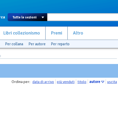
rca
Libri collezionismo
Premi
Altro
Per collana
Per autore
Per reparto
R
Ordina per:
data di arrivo
più venduti
titolo
autore
uscita