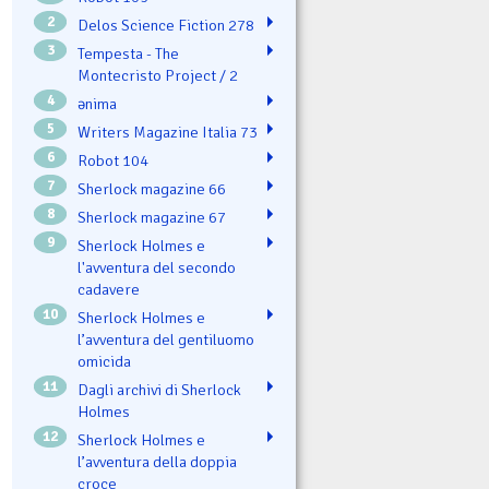
2
Delos Science Fiction 278
3
Tempesta - The
Montecristo Project / 2
4
ənima
5
Writers Magazine Italia 73
6
Robot 104
7
Sherlock magazine 66
8
Sherlock magazine 67
9
Sherlock Holmes e
l'avventura del secondo
cadavere
10
Sherlock Holmes e
l’avventura del gentiluomo
omicida
11
Dagli archivi di Sherlock
Holmes
12
Sherlock Holmes e
l’avventura della doppia
croce