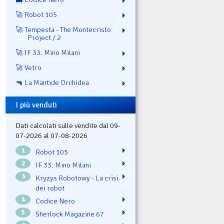
🚀 Robot 105
🚀 Tempesta - The Montecristo
Project / 2
🚀 IF 33. Mino Milani
🚀 Vetro
🔫 La Mantide Orchidea
I più venduti
Dati calcolati sulle vendite dal 09-
07-2026 al 07-08-2026
1
Robot 105
2
IF 33. Mino Milani
3
Kryzys Robotowy - La crisi
dei robot
4
Codice Nero
5
Sherlock Magazine 67