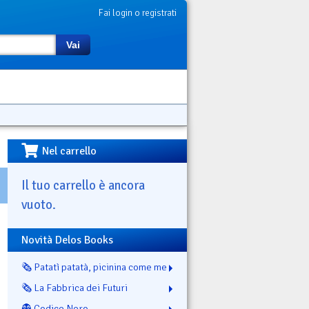
Fai login o registrati
Vai
Nel carrello
Il tuo carrello è ancora
vuoto.
Novità Delos Books
🗞️ Patatì patatà, picinina come me
🗞️ La Fabbrica dei Futuri
👻 Codice Nero