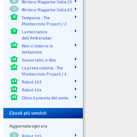
6
Writers Magazine Italia 25
7
Writers Magazine Italia 63
8
Tempesta - The
Montecristo Project / 2
9
La meccanica
dell'Ambaradan
10
Non ci indurre in
tentazione
11
Sussurrami, o dea
12
La prima colonia - The
Montecristo Project / 1
13
Robot 103
14
Robot 104
15
Oltre il pianeta del vento
Ebook più venduti
Aggiornata ogni ora
1
Robot 105