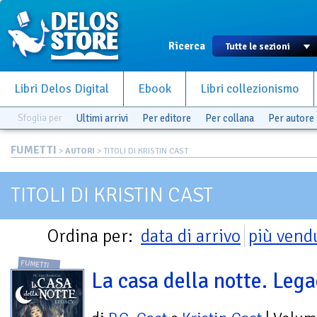
Ricerca
Libri Delos Digital
Ebook
Libri collezionismo
Sfoglia per
Ultimi arrivi
Per editore
Per collana
Per autore
FUMETTI
>
AUTORI
> TITOLI DI KRISTIN CAST
TITOLI DI KRISTIN CAST
Ordina per:
data di arrivo
più vend
FUMETTI
La casa della notte. Leg