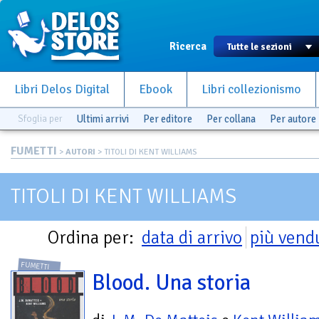
Ricerca
Libri Delos Digital
Ebook
Libri collezionismo
Sfoglia per
Ultimi arrivi
Per editore
Per collana
Per autore
FUMETTI
>
AUTORI
> TITOLI DI KENT WILLIAMS
TITOLI DI KENT WILLIAMS
Ordina per:
data di arrivo
più vend
FUMETTI
Blood. Una storia