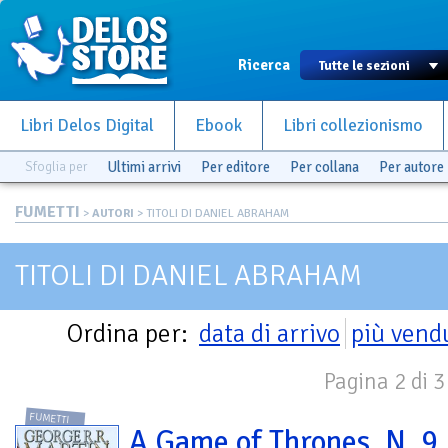
Ricerca
Libri Delos Digital
Ebook
Libri collezionismo
Sfoglia per
Ultimi arrivi
Per editore
Per collana
Per autore
FUMETTI
>
AUTORI
> TITOLI DI DANIEL ABRAHAM
TITOLI DI DANIEL ABRAHAM
Ordina per:
data di arrivo
più vend
Pagina 2 di 3
FUMETTI
A Game of Thrones. N. 9