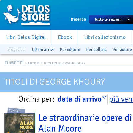
Ricerca
Libri Delos Digital
Ebook
Libri collezionismo
Sfoglia per
Ultimi arrivi
Per editore
Per collana
Per autore
FUMETTI
>
AUTORI
> TITOLI DI GEORGE KHOURY
TITOLI DI GEORGE KHOURY
Ordina per:
data di arrivo
più ven
FUMETTI
Le straordinarie opere di
Alan Moore