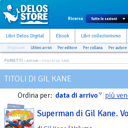
Ricerca
Libri Delos Digital
Ebook
Libri collezionismo
Sfoglia per
Ultimi arrivi
Per editore
Per collana
Per autore
FUMETTI
>
AUTORI
> TITOLI DI GIL KANE
TITOLI DI GIL KANE
Ordina per:
data di arrivo
più ven
FUMETTI
Superman di Gil Kane. Vo