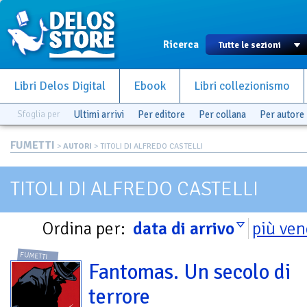
Ricerca
Libri Delos Digital
Ebook
Libri collezionismo
Sfoglia per
Ultimi arrivi
Per editore
Per collana
Per autore
FUMETTI
>
AUTORI
> TITOLI DI ALFREDO CASTELLI
TITOLI DI ALFREDO CASTELLI
Ordina per:
data di arrivo
più ven
FUMETTI
Fantomas. Un secolo di
terrore