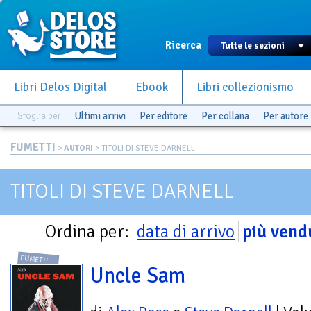
Ricerca
Libri Delos Digital
Ebook
Libri collezionismo
Sfoglia per
Ultimi arrivi
Per editore
Per collana
Per autore
FUMETTI
>
AUTORI
> TITOLI DI STEVE DARNELL
TITOLI DI STEVE DARNELL
Ordina per:
data di arrivo
più vend
FUMETTI
Uncle Sam