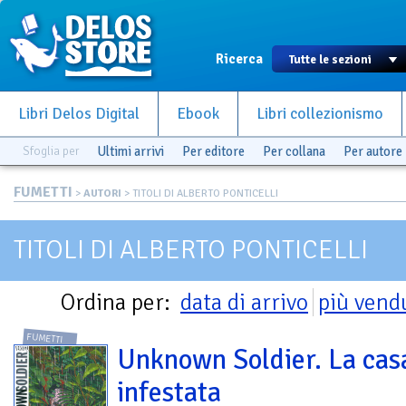
Ricerca
Libri Delos Digital
Ebook
Libri collezionismo
Sfoglia per
Ultimi arrivi
Per editore
Per collana
Per autore
FUMETTI
>
AUTORI
> TITOLI DI ALBERTO PONTICELLI
TITOLI DI ALBERTO PONTICELLI
Ordina per:
data di arrivo
più vend
FUMETTI
Unknown Soldier. La cas
infestata