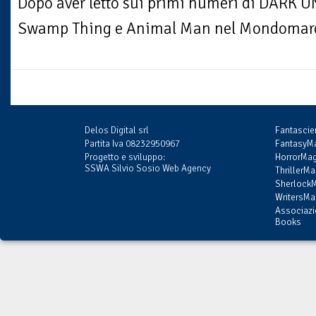
Dopo aver letto sui primi numeri di DARK U
Swamp Thing e Animal Man nel Mondomarci
Delos Digital srl
Fantasci
Partita Iva 08232950967
FantasyMa
Progetto e sviluppo:
HorrorMag
SSWA Silvio Sosio Web Agency
ThrillerMa
SherlockM
WritersMag
Associazi
Books