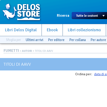
Ricerca
Libri Delos Digital
Ebook
Libri collezionismo
Sfoglia per
Ultimi arrivi
Per editore
Per collana
Per autore
FUMETTI
>
AUTORI
> TITOLI DI AAVV
TITOLI DI AAVV
Ordina per:
data di a