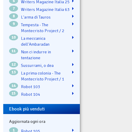
6
Writers Magazine Italia 25
7
Writers Magazine Italia 63
8
L'arma di Tauros
9
Tempesta - The
Montecristo Project / 2
10
La meccanica
dell'Ambaradan
11
Non ci indurre in
tentazione
12
Sussurrami, o dea
13
La prima colonia - The
Montecristo Project / 1
14
Robot 103
15
Robot 104
Ebook più venduti
Aggiornata ogni ora
1
Robot 105