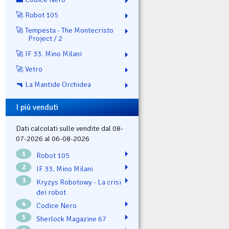
🚀 Robot 105
🚀 Tempesta - The Montecristo
Project / 2
🚀 IF 33. Mino Milani
🚀 Vetro
🔫 La Mantide Orchidea
I più venduti
Dati calcolati sulle vendite dal 08-
07-2026 al 06-08-2026
1
Robot 105
2
IF 33. Mino Milani
3
Kryzys Robotowy - La crisi
dei robot
4
Codice Nero
5
Sherlock Magazine 67