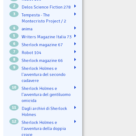
2
Delos Science Fiction 278
3
Tempesta - The
Montecristo Project / 2
4
ənima
5
Writers Magazine Italia 73
6
Sherlock magazine 67
7
Robot 104
8
Sherlock magazine 66
9
Sherlock Holmes e
l'avventura del secondo
cadavere
10
Sherlock Holmes e
l’avventura del gentiluomo
omicida
11
Dagli archivi di Sherlock
Holmes
12
Sherlock Holmes e
l’avventura della doppia
croce