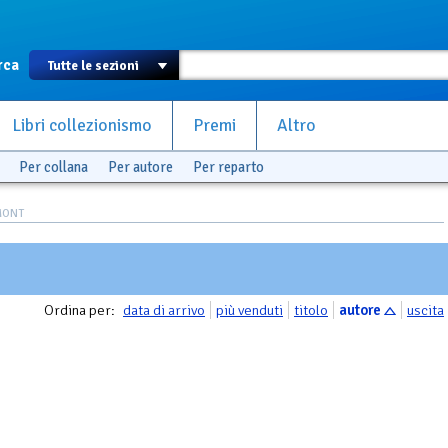
rca
Libri collezionismo
Premi
Altro
Per collana
Per autore
Per reparto
EMONT
Ordina per:
data di arrivo
più venduti
titolo
autore
uscita