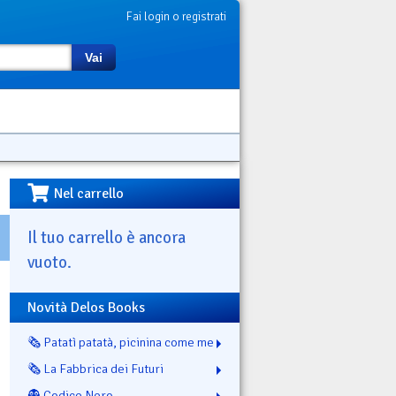
Fai login o registrati
Vai
Nel carrello
Il tuo carrello è ancora
vuoto.
Novità Delos Books
🗞️ Patatì patatà, picinina come me
🗞️ La Fabbrica dei Futuri
👻 Codice Nero