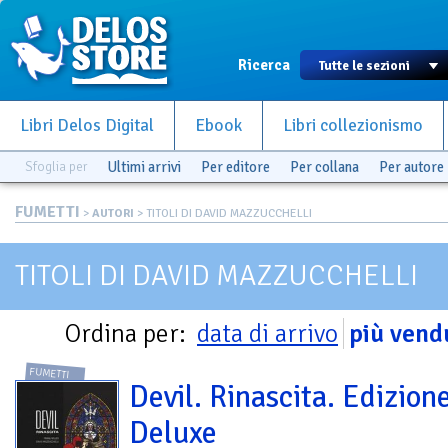
Ricerca
Libri Delos Digital
Ebook
Libri collezionismo
Sfoglia per
Ultimi arrivi
Per editore
Per collana
Per autore
FUMETTI
>
AUTORI
> TITOLI DI DAVID MAZZUCCHELLI
TITOLI DI DAVID MAZZUCCHELLI
Ordina per:
data di arrivo
più vend
FUMETTI
Devil. Rinascita. Edizion
Deluxe