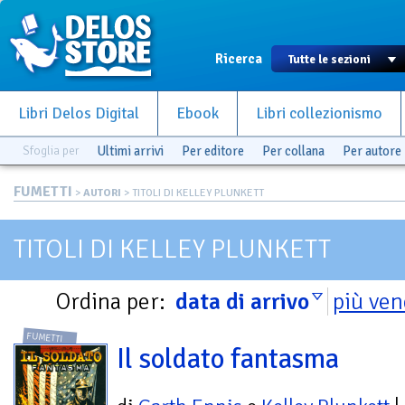
Ricerca
Libri Delos Digital
Ebook
Libri collezionismo
Sfoglia per
Ultimi arrivi
Per editore
Per collana
Per autore
FUMETTI
>
AUTORI
> TITOLI DI KELLEY PLUNKETT
TITOLI DI KELLEY PLUNKETT
Ordina per:
data di arrivo
più ven
FUMETTI
Il soldato fantasma