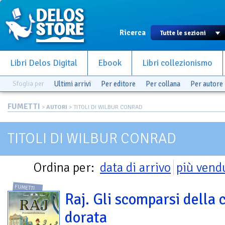
Ricerca
Libri Delos Digital
Ebook
Libri collezionismo
Sfoglia per
Ultimi arrivi
Per editore
Per collana
Per autore
FUMETTI
>
AUTORI
> TITOLI DI WILBUR CONRAD
TITOLI DI WILBUR CONRAD
Ordina per:
data di arrivo
più vend
FUMETTI
Raj. Gli scomparsi della c
dorata