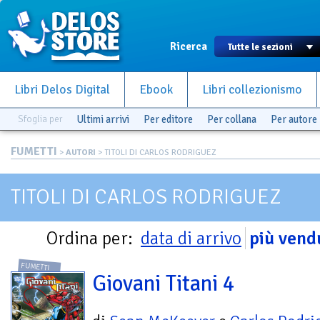
Ricerca
Libri Delos Digital
Ebook
Libri collezionismo
Sfoglia per
Ultimi arrivi
Per editore
Per collana
Per autore
FUMETTI
>
AUTORI
> TITOLI DI CARLOS RODRIGUEZ
TITOLI DI CARLOS RODRIGUEZ
Ordina per:
data di arrivo
più vend
FUMETTI
Giovani Titani 4