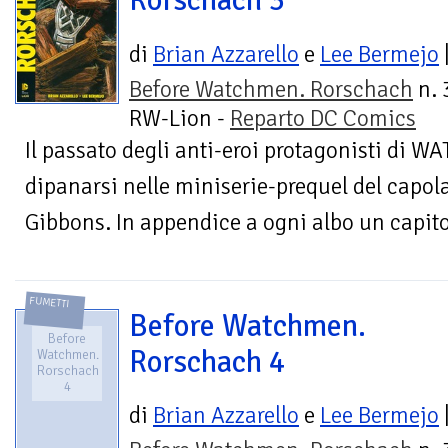
Rorschach 3
di
Brian Azzarello
e
Lee Bermejo
Before Watchmen. Rorschach
n. 
RW-Lion -
Reparto DC Comics
Il passato degli anti-eroi protagonisti di
dipanarsi nelle miniserie-prequel del capol
Gibbons. In appendice a ogni albo un capitol
FUMETTI
Before Watchmen.
Before
Rorschach 4
Watchmen.
Rorschach
4
di
Brian Azzarello
e
Lee Bermejo