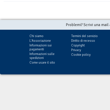
Problemi? Scrivi una mail
Chi siamo
Termini del servizio
L'Associazione
Diritto di recesso
Informazioni sui
Copyright
pagamenti
Privacy
Informazioni sulle
Cookie policy
spedizioni
Come usare il sito