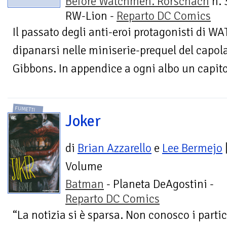
Before Watchmen. Rorschach
n. 
RW-Lion -
Reparto DC Comics
Il passato degli anti-eroi protagonisti di
dipanarsi nelle miniserie-prequel del capol
Gibbons. In appendice a ogni albo un capitol
FUMETTI
Joker
di
Brian Azzarello
e
Lee Bermejo
Volume
Batman
- Planeta DeAgostini -
Reparto DC Comics
“La notizia si è sparsa. Non conosco i parti