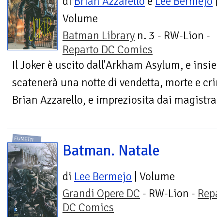
di
Brian Azzarello
e
Lee Bermejo
Volume
Batman Library
n. 3 - RW-Lion -
Reparto DC Comics
Il Joker è uscito dall'Arkham Asylum, e ins
scatenerà una notte di vendetta, morte e cri
Brian Azzarello, e impreziosita dai magistral
FUMETTI
Batman. Natale
di
Lee Bermejo
| Volume
Grandi Opere DC
- RW-Lion -
Rep
DC Comics