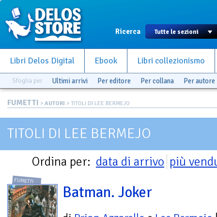
Ricerca
Libri Delos Digital
Ebook
Libri collezionismo
Sfoglia per
Ultimi arrivi
Per editore
Per collana
Per autore
FUMETTI
>
AUTORI
> TITOLI DI LEE BERMEJO
TITOLI DI LEE BERMEJO
Ordina per:
data di arrivo
più vend
FUMETTI
Batman. Joker