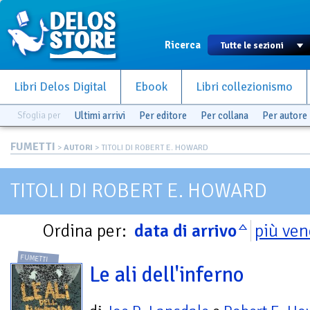
Ricerca
Libri Delos Digital
Ebook
Libri collezionismo
Sfoglia per
Ultimi arrivi
Per editore
Per collana
Per autore
FUMETTI
>
AUTORI
> TITOLI DI ROBERT E. HOWARD
TITOLI DI ROBERT E. HOWARD
Ordina per:
data di arrivo
più ven
FUMETTI
Le ali dell'inferno