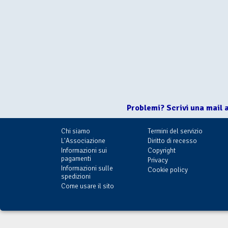
Problemi? Scrivi una mail 
Chi siamo
Termini del servizio
L'Associazione
Diritto di recesso
Informazioni sui
Copyright
pagamenti
Privacy
Informazioni sulle
Cookie policy
spedizioni
Come usare il sito