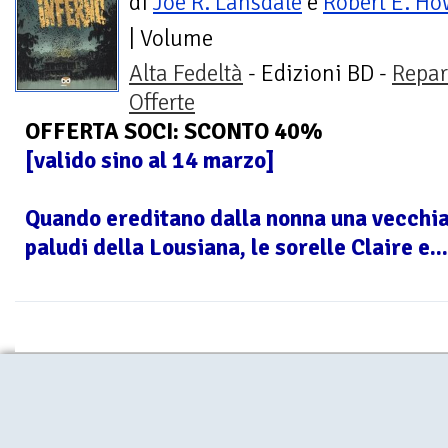
di
Joe R. Lansdale
e
Robert E. H
| Volume
Alta Fedeltà
- Edizioni BD -
Repar
Offerte
OFFERTA SOCI: SCONTO 40%
[valido sino al 14 marzo]
Quando ereditano dalla nonna una vecchia 
paludi della Lousiana, le sorelle Claire e...