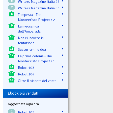
6
Writers Magazine Italia 25
7
Writers Magazine Italia 63
8
Tempesta - The
Montecristo Project / 2
9
La meccanica
dell'Ambaradan
10
Non ci indurre in
tentazione
11
Sussurrami, o dea
12
La prima colonia - The
Montecristo Project / 1
13
Robot 103
14
Robot 104
15
Oltre il pianeta del vento
Ebook più venduti
Aggiornata ogni ora
1
Robot 105