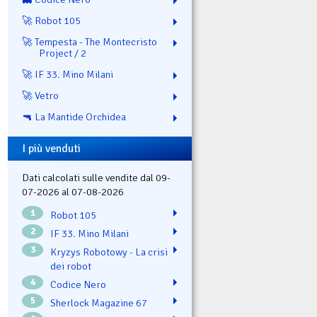
🚀 Robot 105
🚀 Tempesta - The Montecristo
Project / 2
🚀 IF 33. Mino Milani
🚀 Vetro
🔫 La Mantide Orchidea
I più venduti
Dati calcolati sulle vendite dal 09-
07-2026 al 07-08-2026
1
Robot 105
2
IF 33. Mino Milani
3
Kryzys Robotowy - La crisi
dei robot
4
Codice Nero
5
Sherlock Magazine 67