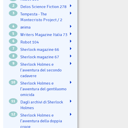
2
Delos Science Fiction 278
3
Tempesta - The
Montecristo Project / 2
4
ənima
5
Writers Magazine Italia 73
6
Robot 104
7
Sherlock magazine 66
8
Sherlock magazine 67
9
Sherlock Holmes e
l'avventura del secondo
cadavere
10
Sherlock Holmes e
l’avventura del gentiluomo
omicida
11
Dagli archivi di Sherlock
Holmes
12
Sherlock Holmes e
l’avventura della doppia
croce