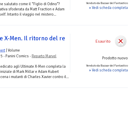
Venduto da Bazaar del Fantastico
ne salutato come il “Figlio di Odino”?
» Vedi scheda completa
rativa sfoderata da Matt Fraction e Adam
elf. Intanto il viaggio nel mistero...
 X-Men. Il ritorno del re
Esaurito
ert
| Volume
 5 - Panini Comics -
Reparto Marvel
Prodotto nuovo
Venduto da Bazaar del Fantastico
dedicato agli Ultimate X-Men completa la
» Vedi scheda completa
 iniziale di Mark Millar e Adam Kubert
cena i mutanti di Charles Xavier contro il...