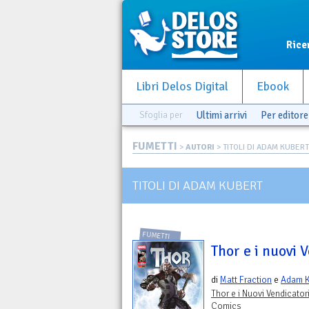
Rice
Libri Delos Digital
Ebook
Sfoglia per
Ultimi arrivi
Per editore
FUMETTI
>
AUTORI
> TITOLI DI ADAM KUBERT
TITOLI DI ADAM KUBERT
FUMETTI
Thor e i nuovi 
di
Matt Fraction
e
Adam K
Thor e i Nuovi Vendicator
Comics