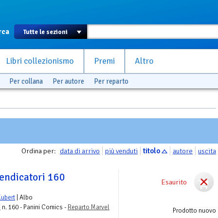
rca
Libri collezionismo
Premi
Altro
Per collana
Per autore
Per reparto
Ordina per:
data di arrivo
più venduti
titolo
autore
uscita
Vendicatori 160
Esaurito
ubert
| Albo
i
n. 160 - Panini Comics -
Reparto Marvel
Prodotto nuovo