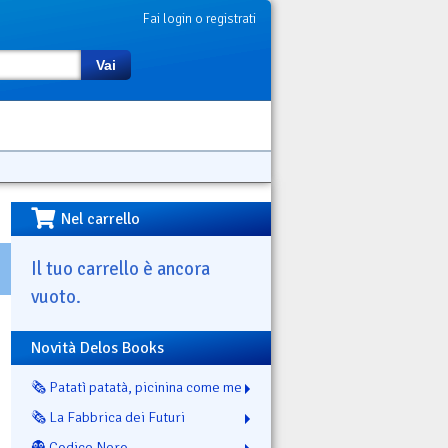
Fai login o registrati
Vai
Nel carrello
Il tuo carrello è ancora
vuoto.
Novità Delos Books
🗞️ Patatì patatà, picinina come me
🗞️ La Fabbrica dei Futuri
👻 Codice Nero