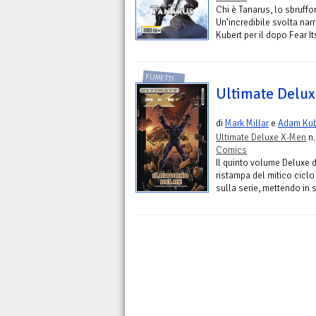
Chi è Tanarus, lo sbruffo
Un’incredibile svolta nar
Kubert per il dopo Fear Its
FUMETTI
Ultimate Deluxe
di
Mark Millar
e
Adam Kub
Ultimate Deluxe X-Men
n.
Comics
Il quinto volume Deluxe 
ristampa del mitico ciclo
sulla serie, mettendo in s