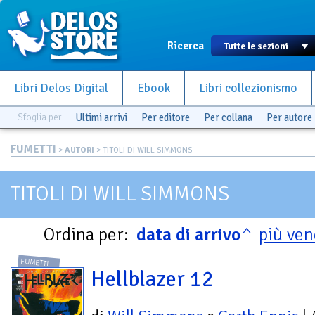
Ricerca
Libri Delos Digital
Ebook
Libri collezionismo
Sfoglia per
Ultimi arrivi
Per editore
Per collana
Per autore
FUMETTI
>
AUTORI
> TITOLI DI WILL SIMMONS
TITOLI DI WILL SIMMONS
Ordina per:
data di arrivo
più ven
FUMETTI
Hellblazer 12