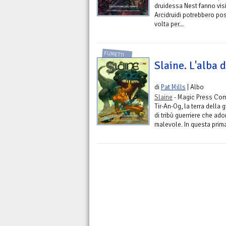
druidessa Nest fanno visit
Arcidruidi potrebbero po
volta per...
FUMETTI
Slaine. L'alba 
di
Pat Mills
| Albo
Slaine
- Magic Press Com
Tir-An-Og, la terra della
di tribù guerriere che ad
malevole. In questa prima