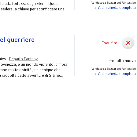
Venduto da Bazaar del Fantastico
a alla fortezza degli Eterni. Questi
» Vedi scheda completa
ssedere la chiave per sconfiggere una
del guerriero
Esaurito
ics -
Reparto Fantasy
Prodotto nuovo
 giovinezza, è un mondo violento, dimora
Venduto da Bazaar del Fantastico
orano molte divinità, sia benigne che
» Vedi scheda completa
 raccolta delle avventure di Sláine...