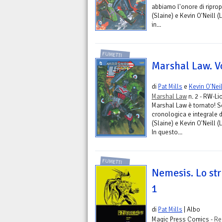
abbiamo l'onore di ripropo
(Slaine) e Kevin O'Neill (
in...
FUMETTI
Marshal Law. Vo
di
Pat Mills
e
Kevin O'Nei
Marshal Law
n. 2 - RW-Li
Marshal Law è tornato! 
cronologica e integrale d
(Slaine) e Kevin O'Neill (
In questo...
FUMETTI
Nemesis. Lo st
1
di
Pat Mills
| Albo
Magic Press Comics -
Re