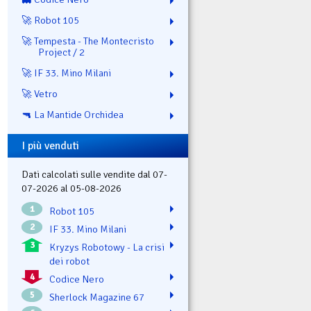
🚀 Robot 105
🚀 Tempesta - The Montecristo
Project / 2
🚀 IF 33. Mino Milani
🚀 Vetro
🔫 La Mantide Orchidea
I più venduti
Dati calcolati sulle vendite dal 07-
07-2026 al 05-08-2026
1
Robot 105
2
IF 33. Mino Milani
3
Kryzys Robotowy - La crisi
dei robot
4
Codice Nero
5
Sherlock Magazine 67