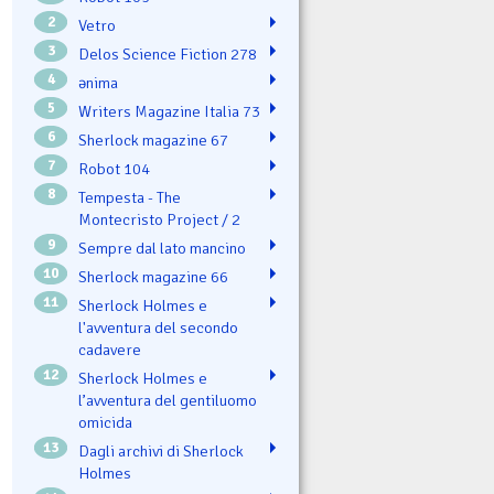
2
Vetro
3
Delos Science Fiction 278
4
ənima
5
Writers Magazine Italia 73
6
Sherlock magazine 67
7
Robot 104
8
Tempesta - The
Montecristo Project / 2
9
Sempre dal lato mancino
10
Sherlock magazine 66
11
Sherlock Holmes e
l'avventura del secondo
cadavere
12
Sherlock Holmes e
l’avventura del gentiluomo
omicida
13
Dagli archivi di Sherlock
Holmes