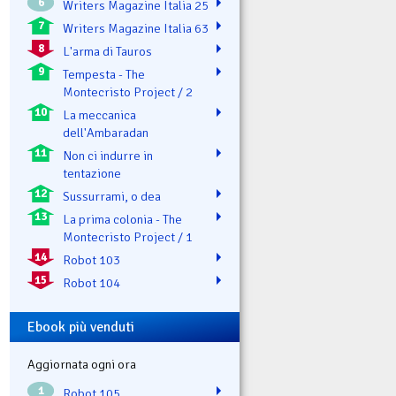
6
Writers Magazine Italia 25
7
Writers Magazine Italia 63
8
L'arma di Tauros
9
Tempesta - The
Montecristo Project / 2
10
La meccanica
dell'Ambaradan
11
Non ci indurre in
tentazione
12
Sussurrami, o dea
13
La prima colonia - The
Montecristo Project / 1
14
Robot 103
15
Robot 104
Ebook più venduti
Aggiornata ogni ora
1
Robot 105