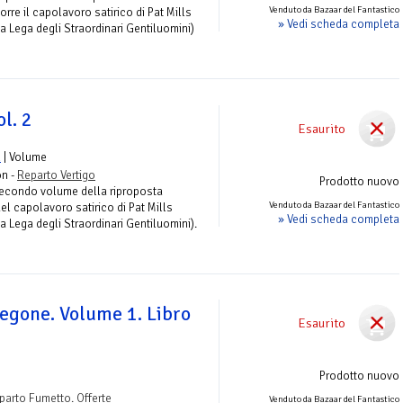
Venduto da Bazaar del Fantastico
rre il capolavoro satirico di Pat Mills
» Vedi scheda completa
La Lega degli Straordinari Gentiluomini)
l. 2
Esaurito
l
| Volume
on -
Reparto Vertigo
Prodotto nuovo
Secondo volume della riproposta
Venduto da Bazaar del Fantastico
el capolavoro satirico di Pat Mills
» Vedi scheda completa
La Lega degli Straordinari Gentiluomini).
regone. Volume 1. Libro
Esaurito
Prodotto nuovo
parto Fumetto. Offerte
Venduto da Bazaar del Fantastico