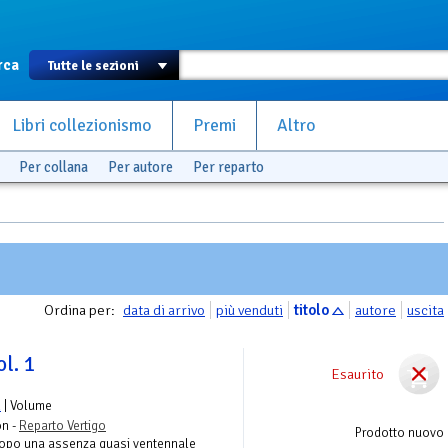
rca
Libri collezionismo
Premi
Altro
Per collana
Per autore
Per reparto
Ordina per:
data di arrivo
più venduti
titolo
autore
uscita
l. 1
Esaurito
l
| Volume
on -
Reparto Vertigo
Prodotto nuovo
Dopo una assenza quasi ventennale