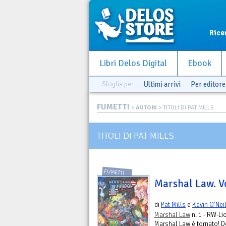
Rice
Libri Delos Digital
Ebook
Sfoglia per
Ultimi arrivi
Per editore
FUMETTI
>
AUTORI
> TITOLI DI PAT MILLS
TITOLI DI PAT MILLS
FUMETTI
Marshal Law. Vo
di
Pat Mills
e
Kevin O'Nei
Marshal Law
n. 1 - RW-Li
Marshal Law è tornato! 