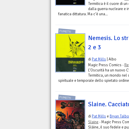
Termitica è il cuore di u
dalla guerra nucleare e i
fanatica dittatura. Ma c'è una...
FUMETTI
Nemesis. Lo st
2 e 3
di
Pat Mills
| Albo
Magic Press Comics -
Re
L’Oscurità ha un nuovo 
Termitica, un mondo nel 
spirituale e temporale dello spietato ordine 
FUMETTI
Slaine. Caccia
di
Pat Mills
e
Bryan Talbo
Slaine
- Magic Press Com
Sláine, il suo fedele e p