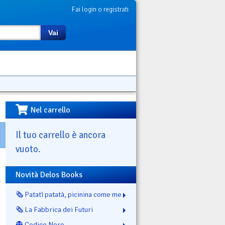
Fai login o registrati
Vai
Nel carrello
Il tuo carrello è ancora
vuoto.
Novità Delos Books
🗞️ Patatì patatà, picinina come me
🗞️ La Fabbrica dei Futuri
👻 Codice Nero