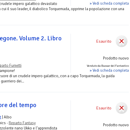
» Vedi scheda completa
n crudele impero galattico devastato
n cui il suo leader, il diabolico Torquemada, opprime la popolazione con una
regone. Volume 2. Libro
Esaurito
Prodotto nuovo
parto Fumetti
Venduto da Bazaar del Fantastico
» Vedi scheda completa
Campione!
cuore di un crudele impero galattico, con a capo Torquemada, la guida
guerriero dei...
tore del tempo
Esaurito
t
| Albo
ics -
Reparto Fantasy
Prodotto nuovo
uzzolente nano Ukko e l’apprendista