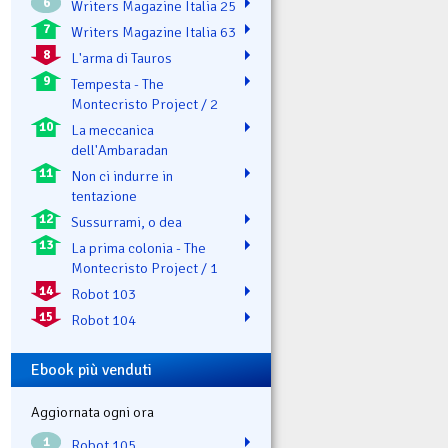
6
Writers Magazine Italia 25
7
Writers Magazine Italia 63
8
L'arma di Tauros
9
Tempesta - The
Montecristo Project / 2
10
La meccanica
dell'Ambaradan
11
Non ci indurre in
tentazione
12
Sussurrami, o dea
13
La prima colonia - The
Montecristo Project / 1
14
Robot 103
15
Robot 104
Ebook più venduti
Aggiornata ogni ora
1
Robot 105