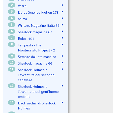
2
Vetro
3
Delos Science Fiction 278
4
ənima
5
Writers Magazine Italia 73
6
Sherlock magazine 67
7
Robot 104
8
Tempesta - The
Montecristo Project / 2
9
Sempre dal lato mancino
10
Sherlock magazine 66
11
Sherlock Holmes e
l'avventura del secondo
cadavere
12
Sherlock Holmes e
l’avventura del gentiluomo
omicida
13
Dagli archivi di Sherlock
Holmes