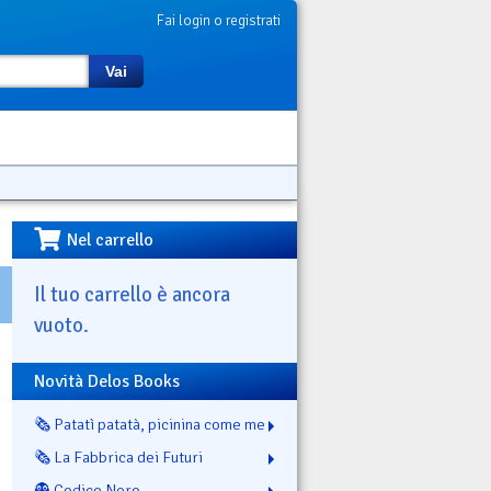
Fai login o registrati
Vai
Nel carrello
Il tuo carrello è ancora
vuoto.
Novità Delos Books
🗞️ Patatì patatà, picinina come me
🗞️ La Fabbrica dei Futuri
👻 Codice Nero