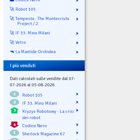
🚀 Robot 105
🚀 Tempesta - The Montecristo
Project / 2
🚀 IF 33. Mino Milani
🚀 Vetro
🔫 La Mantide Orchidea
I più venduti
Dati calcolati sulle vendite dal 07-
07-2026 al 05-08-2026
1
Robot 105
2
IF 33. Mino Milani
3
Kryzys Robotowy - La crisi
dei robot
4
Codice Nero
5
Sherlock Magazine 67