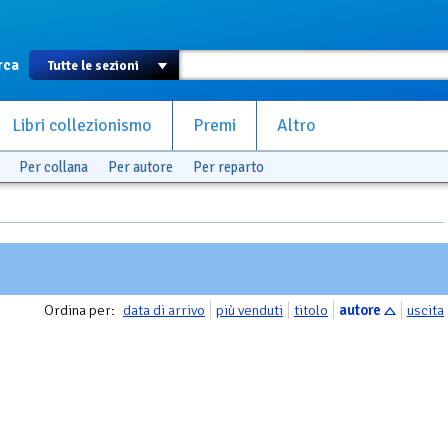
rca
Libri collezionismo
Premi
Altro
Per collana
Per autore
Per reparto
Ordina per:
data di arrivo
più venduti
titolo
autore
uscita