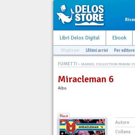
Rice
Libri Delos Digital
Ebook
Sfoglia per
Ultimi arrivi
Per editore
FUMETTI
>
MARVEL COLLECTION PANINI CO
Miracleman 6
Albo
Autore
Collana