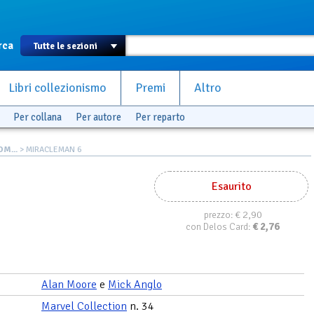
rca
Libri collezionismo
Premi
Altro
Per collana
Per autore
Per reparto
M...
> MIRACLEMAN 6
Esaurito
€ 2,90
prezzo:
€
2,76
con Delos Card:
Alan Moore
e
Mick Anglo
Marvel Collection
n. 34