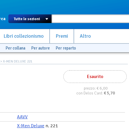
rca
Libri collezionismo
Premi
Altro
Per collana
Per autore
Per reparto
> X-MEN DELUXE 221
Esaurito
€ 6,00
prezzo:
€
5,70
con Delos Card:
AAVV
X-Men Deluxe
n. 221