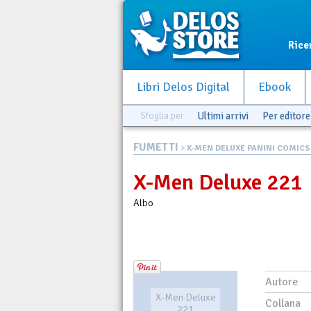
Rice
Libri Delos Digital
Ebook
Sfoglia per
Ultimi arrivi
Per editore
FUMETTI
>
X-MEN DELUXE PANINI COMICS
X-Men Deluxe 221
Albo
Autore
X-Men Deluxe
Collana
221