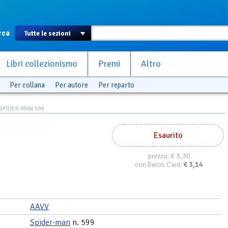
rca
Libri collezionismo
Premi
Altro
Per collana
Per autore
Per reparto
SPIDER-MAN 599
Esaurito
€ 3,30
prezzo:
€
3,14
con Delos Card:
AAVV
Spider-man
n. 599