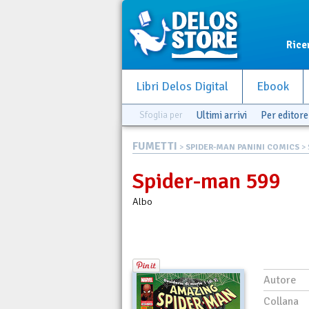
Rice
Libri Delos Digital
Ebook
Sfoglia per
Ultimi arrivi
Per editore
FUMETTI
>
SPIDER-MAN PANINI COMICS
> 
Spider-man 599
Albo
Autore
Collana