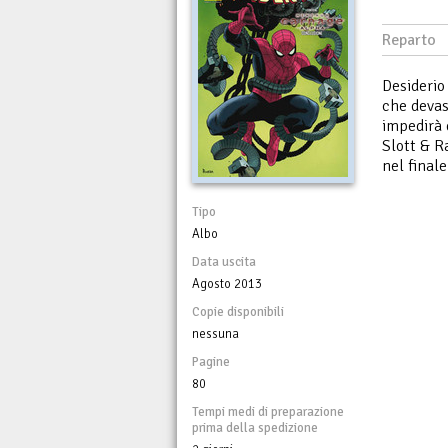
Reparto
Desiderio
che devas
impedirà d
Slott & R
nel final
Tipo
Albo
Data uscita
Agosto 2013
Copie disponibili
nessuna
Pagine
80
Tempi medi di preparazione
prima della spedizione