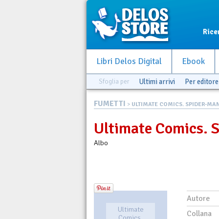
Rice
Libri Delos Digital
Ebook
Sfoglia per
Ultimi arrivi
Per editore
FUMETTI
>
ULTIMATE COMICS. SPIDER-MAN 
Ultimate Comics. 
Albo
Autore
Ultimate
Collana
Comics.