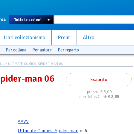
rca
Libri collezionismo
Premi
Altro
Per collana
Per autore
Per reparto
...
> ULTIMATE COMICS. SPIDER-MAN 06
Spider-man 06
Esaurito
€ 3,00
prezzo:
€
2,85
con Delos Card:
AAVV
Ultimate Comics. Spider-man
n. 6