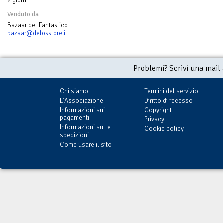
2 giorni
Venduto da
Bazaar del Fantastico
bazaar@delosstore.it
Problemi? Scrivi una mail
Chi siamo
Termini del servizio
L'Associazione
Diritto di recesso
Informazioni sui
Copyright
pagamenti
Privacy
Informazioni sulle
Cookie policy
spedizioni
Come usare il sito