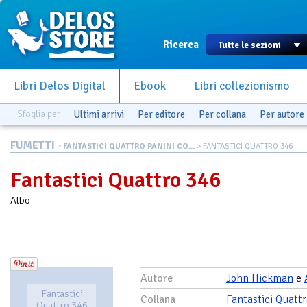
Ricerca
Libri Delos Digital
Ebook
Libri collezionismo
Sfoglia per
Ultimi arrivi
Per editore
Per collana
Per autore
FUMETTI
>
FANTASTICI QUATTRO PANINI CO...
> FANTASTICI QUATTRO 346
Fantastici Quattro 346
Albo
Autore
John Hickman
e
Fantastici
Collana
Fantastici Quatt
Quattro 346