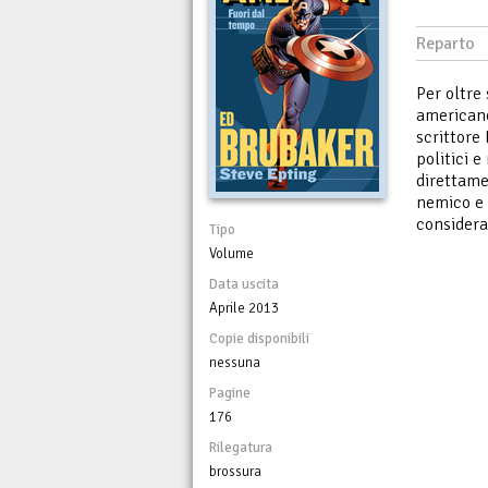
Reparto
Per oltre
americano 
scrittore 
politici 
direttamen
nemico e 
considera
Tipo
Volume
Data uscita
Aprile 2013
Copie disponibili
nessuna
Pagine
176
Rilegatura
brossura