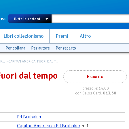
rca
Libri collezionismo
Premi
Altro
Per collana
Per autore
Per reparto
...
> CAPITAN AMERICA. FUORI DAL T...
Fuori dal tempo
Esaurito
€ 14,00
prezzo:
€
13,30
con Delos Card:
Ed Brubaker
Capitan America di Ed Brubaker
n. 1