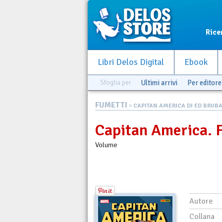
Rice
Libri Delos Digital
Ebook
Sfoglia per
Ultimi arrivi
Per editore
FUMETTI
>
CAPITAN AMERICA DI ED BRUBAK
Capitan America. 
Volume
Autore
Collana