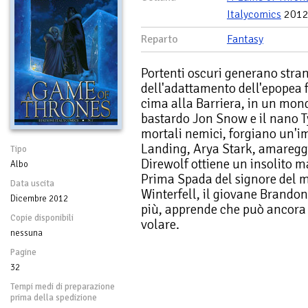
Italycomics
201
Reparto
Fantasy
Portenti oscuri generano stra
dell'adattamento dell'epopea f
cima alla Barriera, in un mondo
bastardo Jon Snow e il nano Ty
mortali nemici, forgiano un'i
Landing, Arya Stark, amareggi
Tipo
Direwolf ottiene un insolito m
Albo
Prima Spada del signore del m
Data uscita
Winterfell, il giovane Brand
Dicembre 2012
più, apprende che può ancora 
Copie disponibili
volare.
nessuna
Pagine
32
Tempi medi di preparazione
prima della spedizione