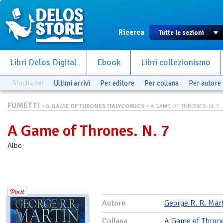
Ricerca
Libri Delos Digital
Ebook
Libri collezionismo
Sfoglia per
Ultimi arrivi
Per editore
Per collana
Per autore
FUMETTI
>
A GAME OF THRONES ITALYCOMICS
> A GAME OF THRONES. N. 7
A Game of Thrones. N. 7
Albo
Autore
George R. R. Mar
Collana
A Game of Thron