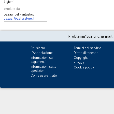
1 giorni
Venduto da
Bazaar del Fantastico
bazaar@delosstore.it
Problemi? Scrivi una mail
Chi siamo
Termini del servizio
L'Associazione
Diritto di recesso
Informazioni sui
Copyright
pagamenti
Privacy
Informazioni sulle
Cookie policy
spedizioni
Come usare il sito