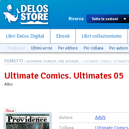
Ricerca
Libri Delos Digital
Ebook
Libri collezionismo
Sfoglia per
Ultimi arrivi
Per editore
Per collana
Per autore
FUMETTI
>
ULTIMATE COMICS. THE ULTIMAT...
> ULTIMATE COMICS. ULTIMATES
Ultimate Comics. Ultimates 05
Albo
Autore
AAVV
Collana
Ultimate Comics