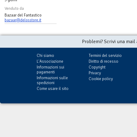
Venduto da
Bazaar del Fantastico
bazaar@delosstore.it
Problemi? Scrivi una mail
Chi siamo
Termini del servizio
L'Associazione
Diritto di recesso
Informazioni sui
Copyright
pagamenti
Privacy
Informazioni sulle
Cookie policy
spedizioni
Come usare il sito