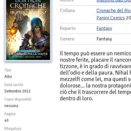
Autore
Massimo Dall'Ogl
Collana
Cronache del Mon
Panini Comics
20
Reparto
Fantasy
Genere
Fantasy
Il tempo può essere un nemico
nostre ferite, placare il ranco
tizzone, è in grado di ravviv
Tipo
dell’odio e della paura. Nihal
Albo
mezzelfi come lei, ma questi 
dolorose… la nostra protagonis
Data uscita
ciò che il trascorrere del tem
Settembre 2012
dentro di loro.
Copie disponibili
nessuna
Pagine
40
Rilegatura