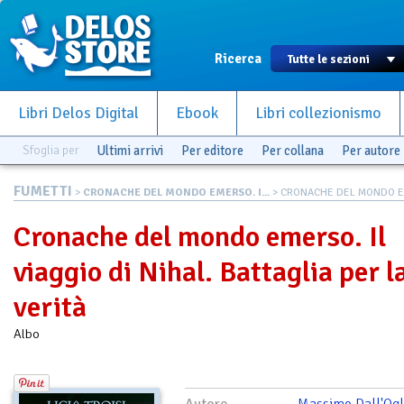
Ricerca
Libri Delos Digital
Ebook
Libri collezionismo
Sfoglia per
Ultimi arrivi
Per editore
Per collana
Per autore
FUMETTI
>
CRONACHE DEL MONDO EMERSO. I...
> CRONACHE DEL MONDO EM
Cronache del mondo emerso. Il
viaggio di Nihal. Battaglia per l
verità
Albo