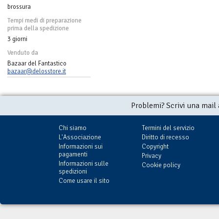
brossura
Tempi medi di preparazione
prima della spedizione
3 giorni
Venduto da
Bazaar del Fantastico
bazaar@delosstore.it
Problemi? Scrivi una mail
Chi siamo
Termini del servizio
L'Associazione
Diritto di recesso
Informazioni sui
Copyright
pagamenti
Privacy
Informazioni sulle
Cookie policy
spedizioni
Come usare il sito