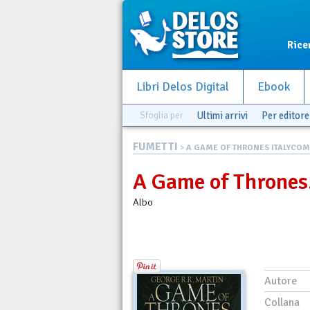
Rice
Libri Delos Digital
Ebook
Sfoglia per
Ultimi arrivi
Per editore
FUMETTI
>
A GAME OF THRONES ITALYCOM
A Game of Thrones.
Albo
Autore
Collana