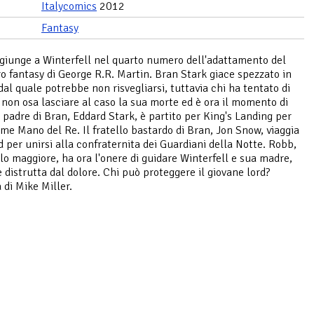
Italycomics
2012
Fantasy
giunge a Winterfell nel quarto numero dell'adattamento del
o fantasy di George R.R. Martin. Bran Stark giace spezzato in
al quale potrebbe non risvegliarsi, tuttavia chi ha tentato di
 non osa lasciare al caso la sua morte ed è ora il momento di
Il padre di Bran, Eddard Stark, è partito per King's Landing per
ome Mano del Re. Il fratello bastardo di Bran, Jon Snow, viaggia
d per unirsi alla confraternita dei Guardiani della Notte. Robb,
llo maggiore, ha ora l'onere di guidare Winterfell e sua madre,
è distrutta dal dolore. Chi può proteggere il giovane lord?
 di Mike Miller.