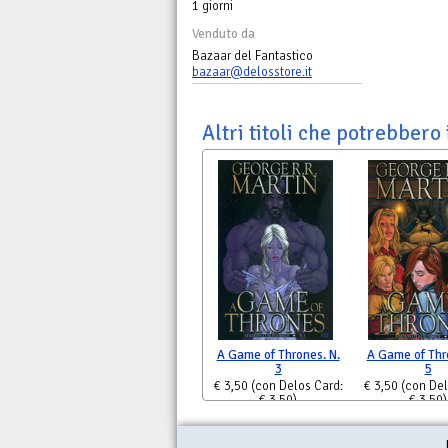
1 giorni
Venduto da
Bazaar del Fantastico
bazaar@delosstore.it
Altri titoli che potrebbero 
A Game of Thrones. N.
A Game of Thr
3
5
€ 3,50
(con Delos Card:
€ 3,50
(con Del
€ 3,50)
€ 3,50)