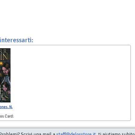
interessarti:
ones. N.
os Card:
Problemi? Scrivi una mail a
staff@delosstore.it
, ti aiutiamo subito