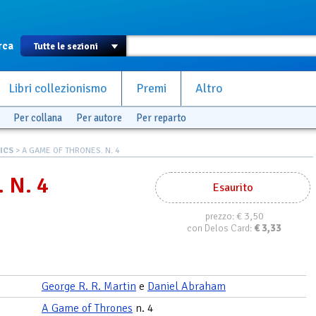
rca
Libri collezionismo
Premi
Altro
Per collana
Per autore
Per reparto
ICS
> A GAME OF THRONES. N. 4
 N. 4
Esaurito
€ 3,50
prezzo:
€
3,33
con Delos Card:
George R. R. Martin
e
Daniel Abraham
A Game of Thrones
n. 4