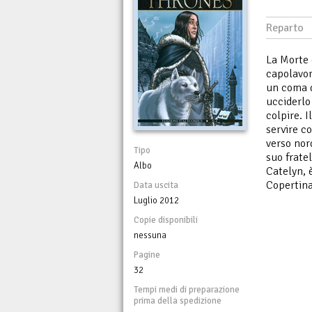
Reparto
La Morte 
capolavor
un coma d
ucciderlo
colpire. 
servire c
verso nor
Tipo
suo frate
Albo
Catelyn, 
Copertina
Data uscita
Luglio 2012
Copie disponibili
nessuna
Pagine
32
Tempi medi di preparazione
prima della spedizione