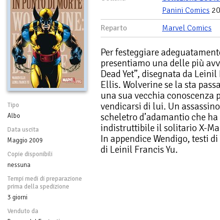
Panini Comics
20
Reparto
Marvel Comics
Per festeggiare adeguatamente 
presentiamo una delle più avvi
Dead Yet”, disegnata da Leinil
Ellis. Wolverine se la sta pa
una sua vecchia conoscenza p
vendicarsi di lui. Un assassin
Tipo
scheletro d’adamantio che ha
Albo
indistruttibile il solitario X-M
Data uscita
In appendice Wendigo, testi d
Maggio 2009
di Leinil Francis Yu.
Copie disponibili
nessuna
Tempi medi di preparazione
prima della spedizione
3 giorni
Venduto da