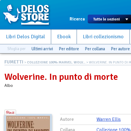
Ricerca
Libri Delos Digital
Ebook
Libri collezionismo
Sfoglia per
Ultimi arrivi
Per editore
Per collana
Per autore
FUMETTI
>
COLLEZIONE 100% MARVEL. WOLV...
> WOLVERINE. IN PUNTO DI 
Wolverine. In punto di morte
Albo
Autore
Warren Ellis
Collana
Collezione 100% 