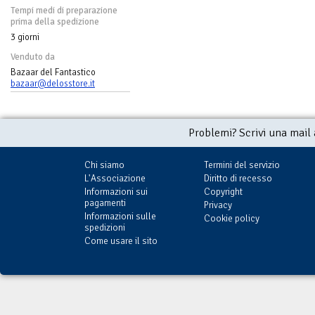
Tempi medi di preparazione
prima della spedizione
3 giorni
Venduto da
Bazaar del Fantastico
bazaar@delosstore.it
Problemi? Scrivi una mail
Chi siamo
Termini del servizio
L'Associazione
Diritto di recesso
Informazioni sui
Copyright
pagamenti
Privacy
Informazioni sulle
Cookie policy
spedizioni
Come usare il sito