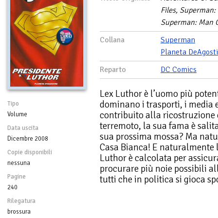
Files, Superman
Superman: Man O
Collana
Superman
Planeta DeAgosti
Reparto
DC Comics
Lex Luthor è l’uomo più potent
dominano i trasporti, i media
Tipo
contribuito alla ricostruzione
Volume
terremoto, la sua fama è salita
Data uscita
sua prossima mossa? Ma natur
Dicembre 2008
Casa Bianca! E naturalmente 
Copie disponibili
Luthor è calcolata per assicur
nessuna
procurare più noie possibili a
Pagine
tutti che in politica si gioca s
240
Rilegatura
brossura