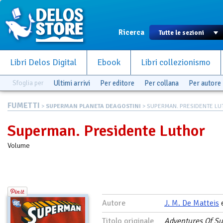
Ricerca
Libri Delos Digital
Ebook
Libri collezionismo
Sfoglia per
Ultimi arrivi
Per editore
Per collana
Per autore
FUMETTI
>
SUPERMAN PLANETA DEAGOSTINI
> SUPERMAN. PRESIDENTE LU
Superman. Presidente Luthor
Volume
Autore
J. M. De Matteis
Titolo originale
Adventures Of Su