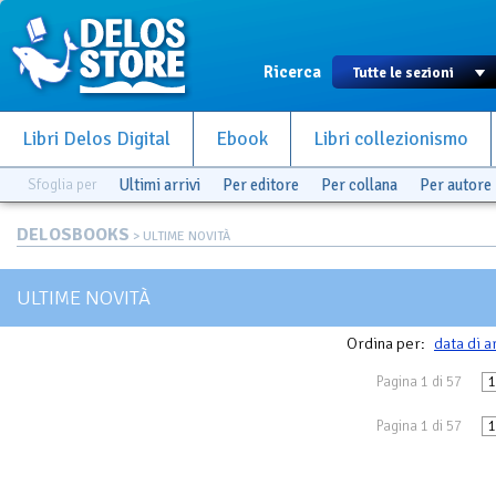
Ricerca
Libri Delos Digital
Ebook
Libri collezionismo
Sfoglia per
Ultimi arrivi
Per editore
Per collana
Per autore
DELOSBOOKS
> ULTIME NOVITÀ
ULTIME NOVITÀ
Ordina per:
data di a
Pagina 1 di 57
1
Pagina 1 di 57
1