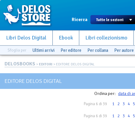
Ricerca
Libri Delos Digital
Ebook
Libri collezionismo
Sfoglia per
Ultimi arrivi
Per editore
Per collana
Per autore
DELOSBOOKS
>
EDITORI
> EDITORE DELOS DIGITAL
EDITORE DELOS DIGITAL
Ordina per:
data di a
Pagina 6 di 39
1
2
3
4
5
Pagina 6 di 39
1
2
3
4
5