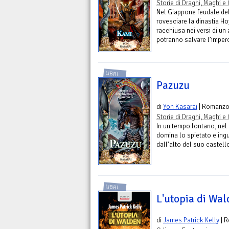
Storie di Draghi, Maghi e 
Nel Giappone feudale del 
rovesciare la dinastia H
racchiusa nei versi di un 
potranno salvare l’imper
LIBRI
Pazuzu
di
Yon Kasarai
| Romanz
Storie di Draghi, Maghi e 
In un tempo lontano, nel
domina lo spietato e ingu
dall’alto del suo castell
LIBRI
L'utopia di Wa
di
James Patrick Kelly
| 