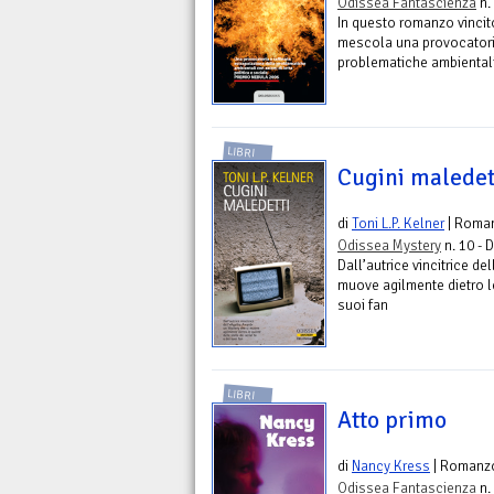
Odissea Fantascienza
n.
In questo romanzo vincit
mescola una provocatoria
problematiche ambientali 
LIBRI
Cugini maledet
di
Toni L.P. Kelner
| Roma
Odissea Mystery
n. 10 - 
Dall’autrice vincitrice d
muove agilmente dietro le 
suoi fan
LIBRI
Atto primo
di
Nancy Kress
| Romanz
Odissea Fantascienza
n.