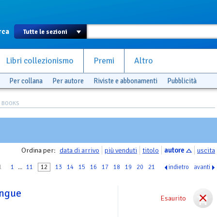
rca
Libri collezionismo
Premi
Altro
Per collana
Per autore
Riviste e abbonamenti
Pubblicità
S BOOKS
Ordina per:
data di arrivo
più venduti
titolo
autore
uscita
1
1
...
11
12
13
14
15
16
17
18
19
20
21
indietro
avanti
angue
Esaurito