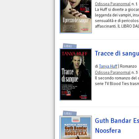
Odissea Paranormal
n. 1
La Huff si diverte a gio
leggenda dei vampiri, ins
sensualità e di pericolos
affascinanti. IL LIBRO 
LIBRI
Tracce di sang
di
Tanya Huff
| Romanzo
Odissea Paranormal
n. 3
Il secondo romanzo del c
serie TV Blood Ties tras
LIBRI
Guth Bandar Es
Noosfera