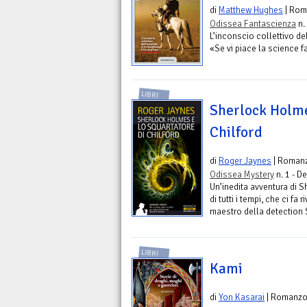
di
Matthew Hughes
| Rom
Odissea Fantascienza
n.
L’inconscio collettivo del
«Se vi piace la science 
LIBRI
Sherlock Holme
Chilford
di
Roger Jaynes
| Roman
Odissea Mystery
n. 1 - D
Un’inedita avventura di S
di tutti i tempi, che ci f
maestro della detection 
LIBRI
Kami
di
Yon Kasarai
| Romanz