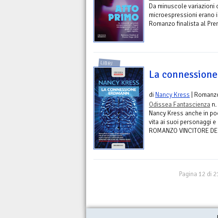
Da minuscole variazioni 
microespressioni erano in
Romanzo finalista al Pr
LIBRI
La connession
di
Nancy Kress
| Romanz
Odissea Fantascienza
n.
Nancy Kress anche in poc
vita ai suoi personaggi e 
ROMANZO VINCITORE DE
Pagina 12 di 2