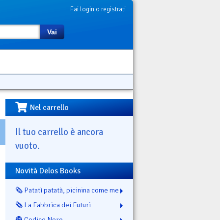
Fai login o registrati
Vai
Nel carrello
Il tuo carrello è ancora
vuoto.
Novità Delos Books
🗞️ Patatì patatà, picinina come me
🗞️ La Fabbrica dei Futuri
👻 Codice Nero