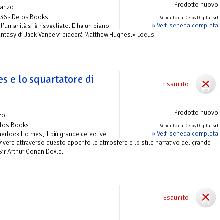
Prodotto nuovo
anzo
 36 - Delos Books
Venduto da Delos Digital srl
» Vedi scheda completa
l’umanità si è risvegliato. E ha un piano.
fantasy di Jack Vance vi piacerà Matthew Hughes.» Locus
s e lo squartatore di
Esaurito
Prodotto nuovo
zo
elos Books
Venduto da Delos Digital srl
» Vedi scheda completa
herlock Holmes, il più grande detective
a rivivere attraverso questo apocrifo le atmosfere e lo stile narrativo del grande
Sir Arthur Conan Doyle.
Esaurito
o