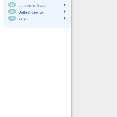
13
L'orrore di Buda
14
Bella è la notte
15
Vetro