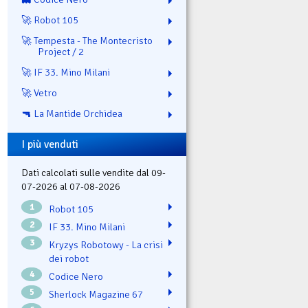
🚀 Robot 105
🚀 Tempesta - The Montecristo
Project / 2
🚀 IF 33. Mino Milani
🚀 Vetro
🔫 La Mantide Orchidea
I più venduti
Dati calcolati sulle vendite dal 09-
07-2026 al 07-08-2026
1
Robot 105
2
IF 33. Mino Milani
3
Kryzys Robotowy - La crisi
dei robot
4
Codice Nero
5
Sherlock Magazine 67