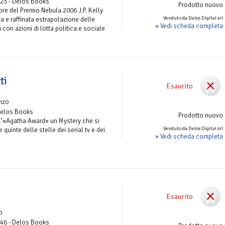
 23 - Delos Books
Prodotto nuovo
ore del Premio Nebula 2006 J.P. Kelly
Venduto da Delos Digital srl
 e raffinata estrapolazione delle
» Vedi scheda completa
con azioni di lotta politica e sociale
ti
Esaurito
nzo
Delos Books
Prodotto nuovo
ell’«Agatha Award» un Mystery che si
Venduto da Delos Digital srl
quinte delle stelle dei serial tv e dei
» Vedi scheda completa
Esaurito
o
 46 - Delos Books