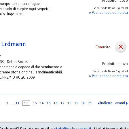
Prodotto nuovo
comportamentali e fugaci
Venduto da Delos Digital srl
 grado di carpire ogni segreto.
» Vedi scheda completa
emio Hugo 2010
e Erdmann
Esaurito
o
 39 - Delos Books
Prodotto nuovo
he righe è capace di dar sentimento e
Venduto da Delos Digital srl
creare storie originali e indimenticabili.
» Vedi scheda completa
L PREMIO HUGO 2009
1
1
...
11
12
13
14
15
16
17
18
19
20
21
indietro
avanti