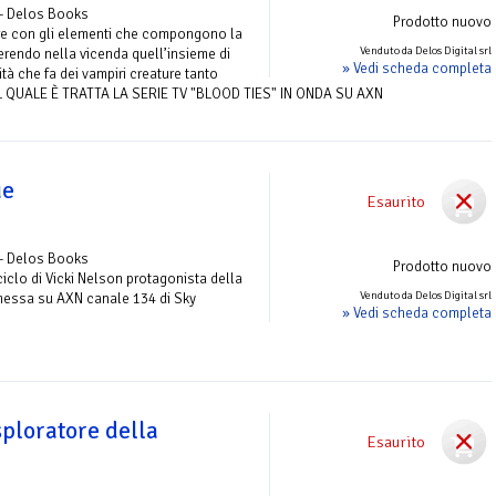
 - Delos Books
Prodotto nuovo
care con gli elementi che compongono la
Venduto da Delos Digital srl
erendo nella vicenda quell’insieme di
» Vedi scheda completa
ità che fa dei vampiri creature tanto
DAL QUALE È TRATTA LA SERIE TV "BLOOD TIES" IN ONDA SU AXN
ue
Esaurito
 - Delos Books
Prodotto nuovo
iclo di Vicki Nelson protagonista della
Venduto da Delos Digital srl
messa su AXN canale 134 di Sky
» Vedi scheda completa
ploratore della
Esaurito