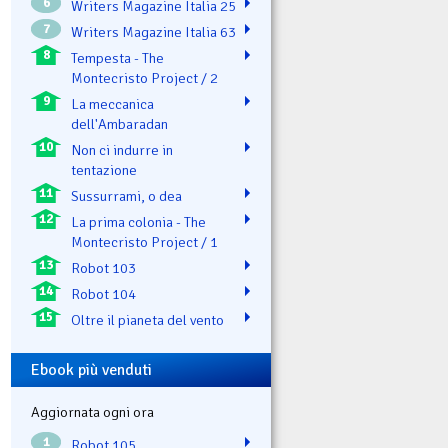
6
Writers Magazine Italia 25
7
Writers Magazine Italia 63
8
Tempesta - The
Montecristo Project / 2
9
La meccanica
dell'Ambaradan
10
Non ci indurre in
tentazione
11
Sussurrami, o dea
12
La prima colonia - The
Montecristo Project / 1
13
Robot 103
14
Robot 104
15
Oltre il pianeta del vento
Ebook più venduti
Aggiornata ogni ora
1
Robot 105