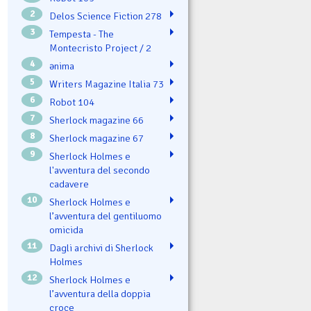
2
Delos Science Fiction 278
3
Tempesta - The
Montecristo Project / 2
4
ənima
5
Writers Magazine Italia 73
6
Robot 104
7
Sherlock magazine 66
8
Sherlock magazine 67
9
Sherlock Holmes e
l'avventura del secondo
cadavere
10
Sherlock Holmes e
l’avventura del gentiluomo
omicida
11
Dagli archivi di Sherlock
Holmes
12
Sherlock Holmes e
l’avventura della doppia
croce