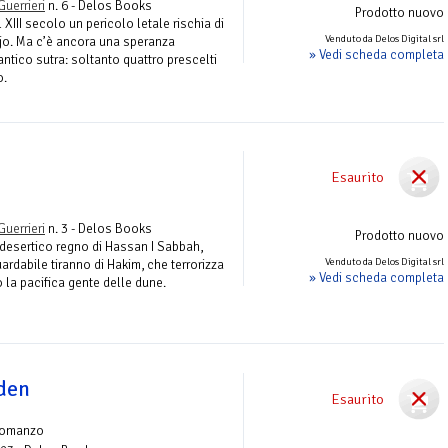
Guerrieri
n. 6 - Delos Books
Prodotto nuovo
XIII secolo un pericolo letale rischia di
Venduto da Delos Digital srl
ojo. Ma c’è ancora una speranza
» Vedi scheda completa
antico sutra: soltanto quattro prescelti
o.
Esaurito
o
Guerrieri
n. 3 - Delos Books
Prodotto nuovo
 desertico regno di Hassan I Sabbah,
Venduto da Delos Digital srl
ardabile tiranno di Hakim, che terrorizza
» Vedi scheda completa
o la pacifica gente delle dune.
lden
Esaurito
Romanzo