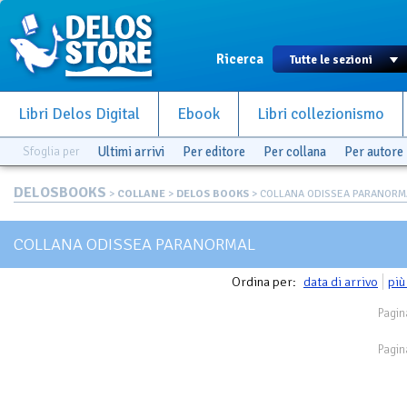
Ricerca
Libri Delos Digital
Ebook
Libri collezionismo
Sfoglia per
Ultimi arrivi
Per editore
Per collana
Per autore
DELOSBOOKS
>
COLLANE
>
DELOS BOOKS
> COLLANA ODISSEA PARANORM
COLLANA ODISSEA PARANORMAL
Ordina per:
data di arrivo
più
Pagin
Pagin