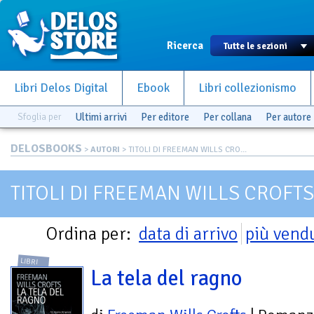
Ricerca
Libri Delos Digital
Ebook
Libri collezionismo
Sfoglia per
Ultimi arrivi
Per editore
Per collana
Per autore
DELOSBOOKS
>
AUTORI
> TITOLI DI FREEMAN WILLS CRO...
TITOLI DI FREEMAN WILLS CROFTS
Ordina per:
data di arrivo
più vend
LIBRI
La tela del ragno