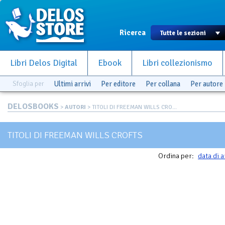
Ricerca
Libri Delos Digital
Ebook
Libri collezionismo
Sfoglia per
Ultimi arrivi
Per editore
Per collana
Per autore
DELOSBOOKS
>
AUTORI
> TITOLI DI FREEMAN WILLS CRO...
TITOLI DI FREEMAN WILLS CROFTS
Ordina per:
data di a