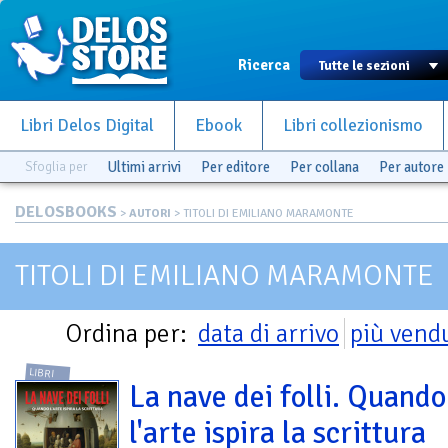
Ricerca
Libri Delos Digital
Ebook
Libri collezionismo
Sfoglia per
Ultimi arrivi
Per editore
Per collana
Per autore
DELOSBOOKS
>
AUTORI
> TITOLI DI EMILIANO MARAMONTE
TITOLI DI EMILIANO MARAMONTE
Ordina per:
data di arrivo
più vend
LIBRI
La nave dei folli. Quando
l'arte ispira la scrittura