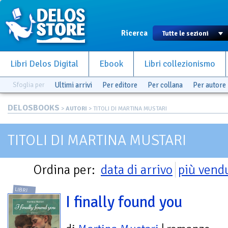
Ricerca
Libri Delos Digital
Ebook
Libri collezionismo
Sfoglia per
Ultimi arrivi
Per editore
Per collana
Per autore
DELOSBOOKS
>
AUTORI
> TITOLI DI MARTINA MUSTARI
TITOLI DI MARTINA MUSTARI
Ordina per:
data di arrivo
più vend
LIBRI
I finally found you