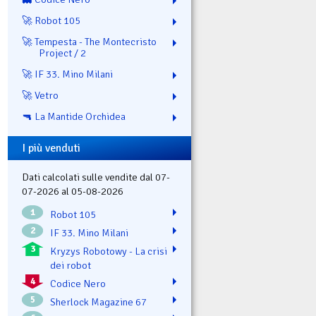
🚀 Robot 105
🚀 Tempesta - The Montecristo
Project / 2
🚀 IF 33. Mino Milani
🚀 Vetro
🔫 La Mantide Orchidea
I più venduti
Dati calcolati sulle vendite dal 07-
07-2026 al 05-08-2026
1
Robot 105
2
IF 33. Mino Milani
3
Kryzys Robotowy - La crisi
dei robot
4
Codice Nero
5
Sherlock Magazine 67