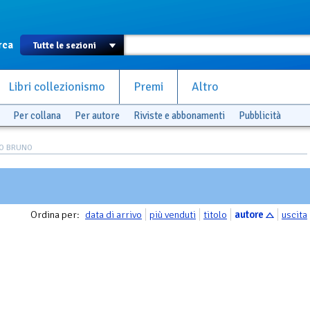
rca
Libri collezionismo
Premi
Altro
Per collana
Per autore
Riviste e abbonamenti
Pubblicità
IO BRUNO
Ordina per:
data di arrivo
più venduti
titolo
autore
uscita