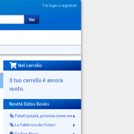
Fai login o registrati
Vai
Nel carrello
Il tuo carrello è ancora
vuoto.
Novità Delos Books
🗞️ Patatì patatà, picinina come me
🗞️ La Fabbrica dei Futuri
👻 Codice Nero