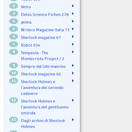
2
Vetro
3
Delos Science Fiction 278
4
ənima
5
Writers Magazine Italia 73
6
Sherlock magazine 67
7
Robot 104
8
Tempesta - The
Montecristo Project / 2
9
Sempre dal lato mancino
10
Sherlock magazine 66
11
Sherlock Holmes e
l'avventura del secondo
cadavere
12
Sherlock Holmes e
l’avventura del gentiluomo
omicida
13
Dagli archivi di Sherlock
Holmes