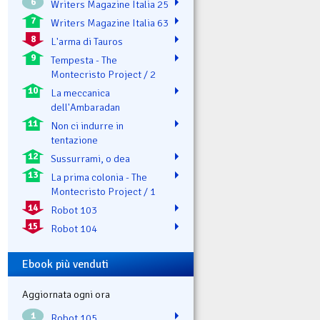
6
Writers Magazine Italia 25
7
Writers Magazine Italia 63
8
L'arma di Tauros
9
Tempesta - The
Montecristo Project / 2
10
La meccanica
dell'Ambaradan
11
Non ci indurre in
tentazione
12
Sussurrami, o dea
13
La prima colonia - The
Montecristo Project / 1
14
Robot 103
15
Robot 104
Ebook più venduti
Aggiornata ogni ora
1
Robot 105