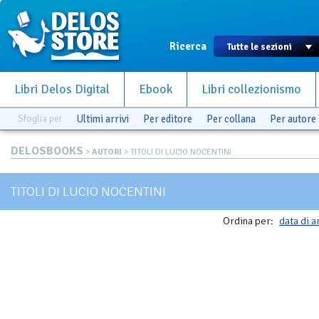
Ricerca
Libri Delos Digital
Ebook
Libri collezionismo
Sfoglia per
Ultimi arrivi
Per editore
Per collana
Per autore
DELOSBOOKS
>
AUTORI
> TITOLI DI LUCIO NOCENTINI
TITOLI DI LUCIO NOCENTINI
Ordina per:
data di a