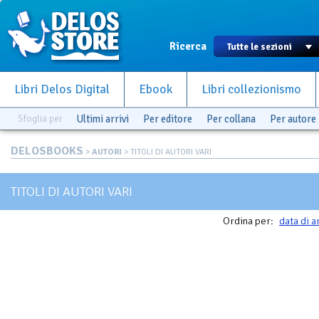
Ricerca
Libri Delos Digital
Ebook
Libri collezionismo
Sfoglia per
Ultimi arrivi
Per editore
Per collana
Per autore
DELOSBOOKS
>
AUTORI
> TITOLI DI AUTORI VARI
TITOLI DI AUTORI VARI
Ordina per:
data di a