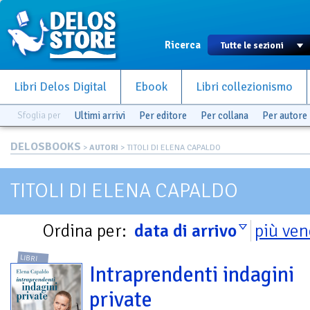
Ricerca
Libri Delos Digital
Ebook
Libri collezionismo
Sfoglia per
Ultimi arrivi
Per editore
Per collana
Per autore
DELOSBOOKS
>
AUTORI
> TITOLI DI ELENA CAPALDO
TITOLI DI ELENA CAPALDO
Ordina per:
data di arrivo
più ven
LIBRI
Intraprendenti indagini
private