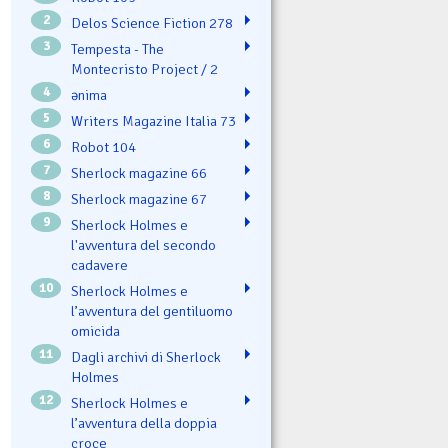
2
Delos Science Fiction 278
3
Tempesta - The
Montecristo Project / 2
4
ənima
5
Writers Magazine Italia 73
6
Robot 104
7
Sherlock magazine 66
8
Sherlock magazine 67
9
Sherlock Holmes e
l'avventura del secondo
cadavere
10
Sherlock Holmes e
l’avventura del gentiluomo
omicida
11
Dagli archivi di Sherlock
Holmes
12
Sherlock Holmes e
l’avventura della doppia
croce