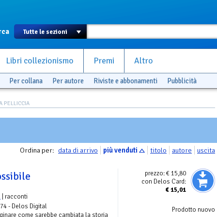
rca
Libri collezionismo
Premi
Altro
Per collana
Per autore
Riviste e abbonamenti
Pubblicità
A PELLICCIA
Ordina per:
data di arrivo
più venduti
titolo
autore
uscita
prezzo:
€ 15,80
ossibile
con Delos Card:
€
15,01
a
| racconti
 74 - Delos Digital
Prodotto nuovo
aginare come sarebbe cambiata la storia