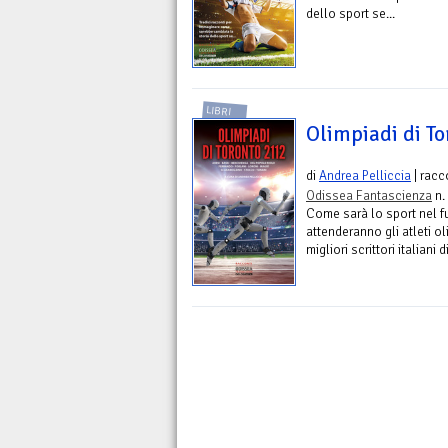
dello sport se...
LIBRI
Olimpiadi di T
di
Andrea Pelliccia
| racc
Odissea Fantascienza
n.
Come sarà lo sport nel fu
attenderanno gli atleti o
migliori scrittori italiani