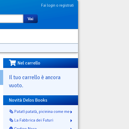
Fai login o registrati
Vai
Nel carrello
Il tuo carrello è ancora
vuoto.
Novità Delos Books
🗞️ Patatì patatà, picinina come me
🗞️ La Fabbrica dei Futuri
👻 Codice Nero