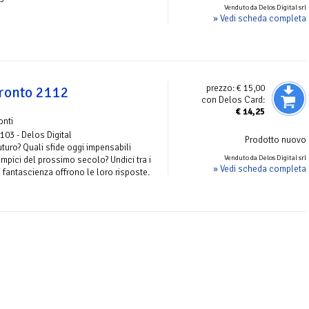
Venduto da Delos Digital srl
» Vedi scheda completa
prezzo:
€ 15,00
oronto 2112
con Delos Card:
€
14,25
onti
 103 - Delos Digital
Prodotto nuovo
turo? Quali sfide oggi impensabili
Venduto da Delos Digital srl
limpici del prossimo secolo? Undici tra i
» Vedi scheda completa
 di fantascienza offrono le loro risposte.