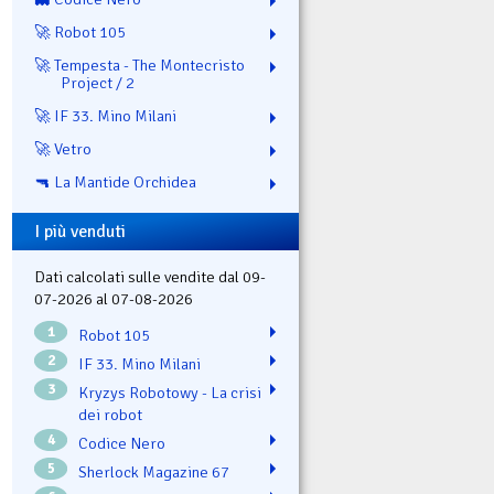
🚀 Robot 105
🚀 Tempesta - The Montecristo
Project / 2
🚀 IF 33. Mino Milani
🚀 Vetro
🔫 La Mantide Orchidea
I più venduti
Dati calcolati sulle vendite dal 09-
07-2026 al 07-08-2026
1
Robot 105
2
IF 33. Mino Milani
3
Kryzys Robotowy - La crisi
dei robot
4
Codice Nero
5
Sherlock Magazine 67