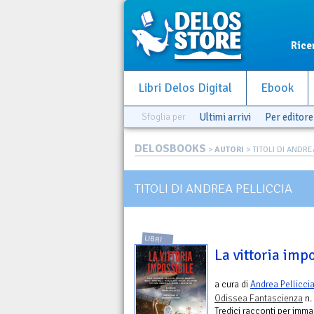
Rice
Libri Delos Digital
Ebook
Sfoglia per
Ultimi arrivi
Per editore
DELOSBOOKS
>
AUTORI
> TITOLI DI ANDRE
TITOLI DI ANDREA PELLICCIA
LIBRI
La vittoria imp
a cura di
Andrea Pellicci
Odissea Fantascienza
n.
Tredici racconti per imm