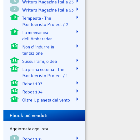
6
Writers Magazine Italia 25
7
Writers Magazine Italia 63
8
Tempesta - The
Montecristo Project / 2
9
La meccanica
dell'Ambaradan
10
Non ci indurre in
tentazione
11
Sussurrami, o dea
12
La prima colonia - The
Montecristo Project / 1
13
Robot 103
14
Robot 104
15
Oltre il pianeta del vento
Ebook più venduti
Aggiornata ogni ora
1
Robot 105