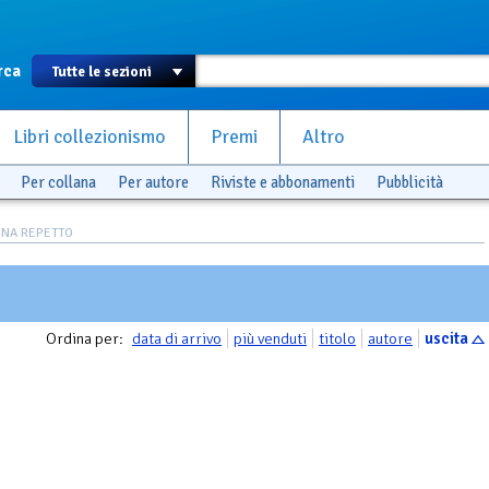
rca
Libri collezionismo
Premi
Altro
Per collana
Per autore
Riviste e abbonamenti
Pubblicità
ANNA REPETTO
Ordina per:
data di arrivo
più venduti
titolo
autore
uscita