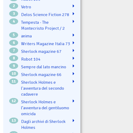
2
Vetro
3
Delos Science Fiction 278
4
Tempesta - The
Montecristo Project / 2
5
ənima
6
Writers Magazine Italia 73
7
Sherlock magazine 67
8
Robot 104
9
Sempre dal lato mancino
10
Sherlock magazine 66
11
Sherlock Holmes e
l'avventura del secondo
cadavere
12
Sherlock Holmes e
l’avventura del gentiluomo
omicida
13
Dagli archivi di Sherlock
Holmes