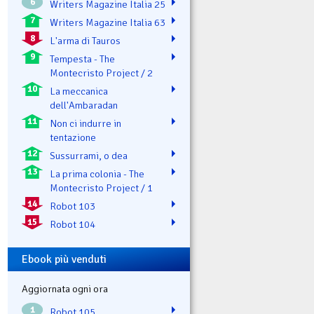
6
Writers Magazine Italia 25
7
Writers Magazine Italia 63
8
L'arma di Tauros
9
Tempesta - The
Montecristo Project / 2
10
La meccanica
dell'Ambaradan
11
Non ci indurre in
tentazione
12
Sussurrami, o dea
13
La prima colonia - The
Montecristo Project / 1
14
Robot 103
15
Robot 104
Ebook più venduti
Aggiornata ogni ora
1
Robot 105