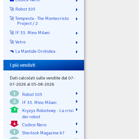
🚀 Robot 105
🚀 Tempesta - The Montecristo
Project / 2
🚀 IF 33. Mino Milani
🚀 Vetro
🔫 La Mantide Orchidea
I più venduti
Dati calcolati sulle vendite dal 07-
07-2026 al 05-08-2026
1
Robot 105
2
IF 33. Mino Milani
3
Kryzys Robotowy - La crisi
dei robot
4
Codice Nero
5
Sherlock Magazine 67