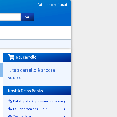
Fai login o registrati
Vai
Nel carrello
Il tuo carrello è ancora
vuoto.
Novità Delos Books
🗞️ Patatì patatà, picinina come me
🗞️ La Fabbrica dei Futuri
👻 Codice Nero