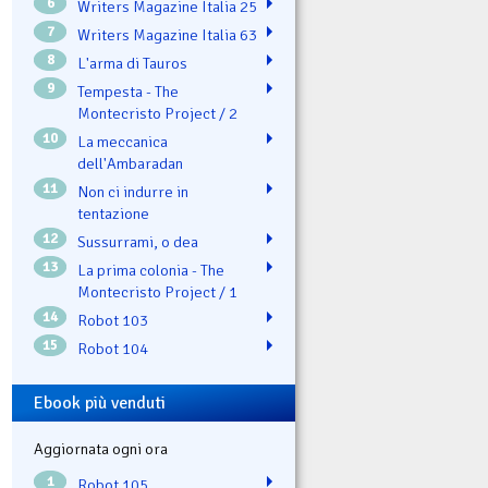
6
Writers Magazine Italia 25
7
Writers Magazine Italia 63
8
L'arma di Tauros
9
Tempesta - The
Montecristo Project / 2
10
La meccanica
dell'Ambaradan
11
Non ci indurre in
tentazione
12
Sussurrami, o dea
13
La prima colonia - The
Montecristo Project / 1
14
Robot 103
15
Robot 104
Ebook più venduti
Aggiornata ogni ora
1
Robot 105