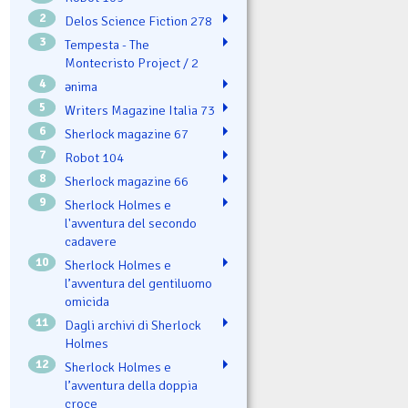
2
Delos Science Fiction 278
3
Tempesta - The
Montecristo Project / 2
4
ənima
5
Writers Magazine Italia 73
6
Sherlock magazine 67
7
Robot 104
8
Sherlock magazine 66
9
Sherlock Holmes e
l'avventura del secondo
cadavere
10
Sherlock Holmes e
l’avventura del gentiluomo
omicida
11
Dagli archivi di Sherlock
Holmes
12
Sherlock Holmes e
l’avventura della doppia
croce