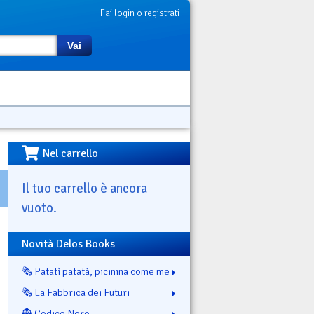
Fai login o registrati
Vai
Nel carrello
Il tuo carrello è ancora
vuoto.
Novità Delos Books
🗞️ Patatì patatà, picinina come me
🗞️ La Fabbrica dei Futuri
👻 Codice Nero