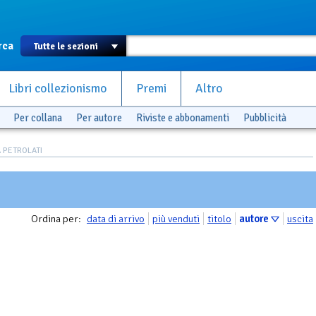
rca
Libri collezionismo
Premi
Altro
Per collana
Per autore
Riviste e abbonamenti
Pubblicità
A PETROLATI
Ordina per:
data di arrivo
più venduti
titolo
autore
uscita