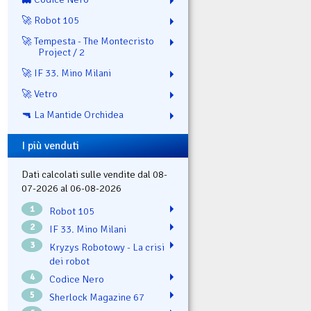
🚀 Robot 105
🚀 Tempesta - The Montecristo
Project / 2
🚀 IF 33. Mino Milani
🚀 Vetro
🔫 La Mantide Orchidea
I più venduti
Dati calcolati sulle vendite dal 08-
07-2026 al 06-08-2026
1
Robot 105
2
IF 33. Mino Milani
3
Kryzys Robotowy - La crisi
dei robot
4
Codice Nero
5
Sherlock Magazine 67