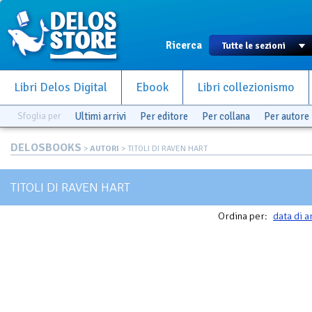
Ricerca
Libri Delos Digital
Ebook
Libri collezionismo
Sfoglia per
Ultimi arrivi
Per editore
Per collana
Per autore
DELOSBOOKS
>
AUTORI
> TITOLI DI RAVEN HART
TITOLI DI RAVEN HART
Ordina per:
data di a